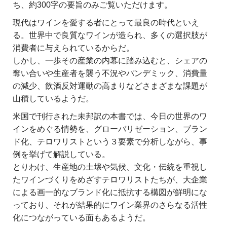
ち、約300字の要旨のみご覧いただけます。
現代はワインを愛する者にとって最良の時代といえ
る。世界中で良質なワインが造られ、多くの選択肢が
消費者に与えられているからだ。
しかし、一歩その産業の内幕に踏み込むと、シェアの
奪い合いや生産者を襲う不況やパンデミック、消費量
の減少、飲酒反対運動の高まりなどさまざまな課題が
山積しているようだ。
米国で刊行された未邦訳の本書では、今日の世界のワ
インをめぐる情勢を、グローバリゼーション、ブラン
ド化、テロワリストという３要素で分析しながら、事
例を挙げて解説している。
とりわけ、生産地の土壌や気候、文化・伝統を重視し
たワインづくりをめざすテロワリストたちが、大企業
による画一的なブランド化に抵抗する構図が鮮明にな
っており、それが結果的にワイン業界のさらなる活性
化につながっている面もあるようだ。