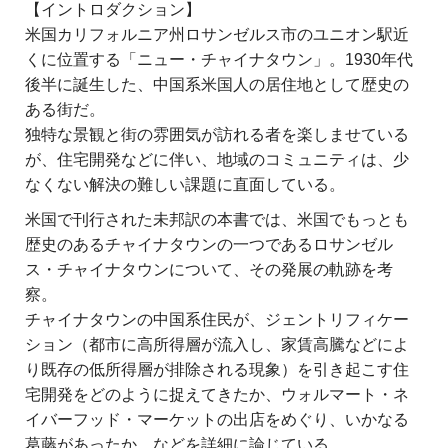
【イントロダクション】
米国カリフォルニア州ロサンゼルス市のユニオン駅近
くに位置する「ニュー・チャイナタウン」。1930年代
後半に誕生した、中国系米国人の居住地として歴史の
ある街だ。
独特な景観と街の雰囲気が訪れる者を楽しませている
が、住宅開発などに伴い、地域のコミュニティは、少
なくない解決の難しい課題に直面している。
米国で刊行された未邦訳の本書では、米国でもっとも
歴史のあるチャイナタウンの一つであるロサンゼル
ス・チャイナタウンについて、その発展の軌跡を考
察。
チャイナタウンの中国系住民が、ジェントリフィケー
ション（都市に高所得層が流入し、家賃高騰などによ
り既存の低所得層が排除される現象）を引き起こす住
宅開発をどのように捉えてきたか、ウォルマート・ネ
イバーフッド・マーケットの出店をめぐり、いかなる
葛藤があったか、などを詳細に論じている。