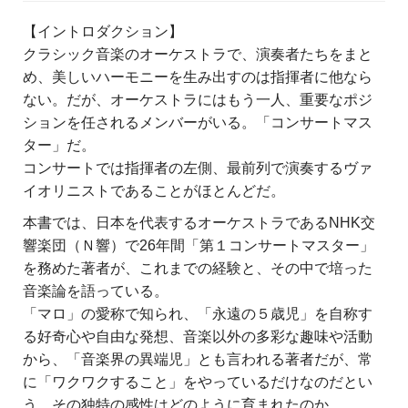
【イントロダクション】
クラシック音楽のオーケストラで、演奏者たちをまと
め、美しいハーモニーを生み出すのは指揮者に他なら
ない。だが、オーケストラにはもう一人、重要なポジ
ションを任されるメンバーがいる。「コンサートマス
ター」だ。
コンサートでは指揮者の左側、最前列で演奏するヴァ
イオリニストであることがほとんどだ。
本書では、日本を代表するオーケストラであるNHK交
響楽団（Ｎ響）で26年間「第１コンサートマスター」
を務めた著者が、これまでの経験と、その中で培った
音楽論を語っている。
「マロ」の愛称で知られ、「永遠の５歳児」を自称す
る好奇心や自由な発想、音楽以外の多彩な趣味や活動
から、「音楽界の異端児」とも言われる著者だが、常
に「ワクワクすること」をやっているだけなのだとい
う。その独特の感性はどのように育まれたのか。