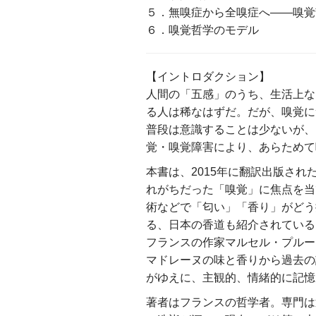
５．無嗅症から全嗅症へ――嗅覚
６．嗅覚哲学のモデル
【イントロダクション】
人間の「五感」のうち、生活上な
る人は稀なはずだ。だが、嗅覚に
普段は意識することは少ないが、
覚・嗅覚障害により、あらためて
本書は、2015年に翻訳出版さ
れがちだった「嗅覚」に焦点を当
術などで「匂い」「香り」がどう
る、日本の香道も紹介されている
フランスの作家マルセル・プルー
マドレーヌの味と香りから過去の
がゆえに、主観的、情緒的に記憶
著者はフランスの哲学者。専門は