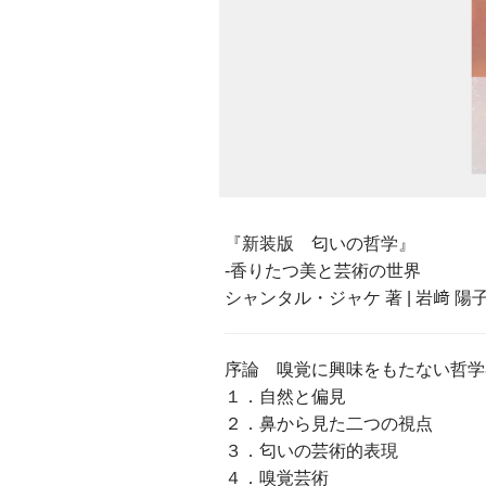
『新装版 匂いの哲学』
-香りたつ美と芸術の世界
シャンタル・ジャケ 著 | 岩﨑 陽子 監訳
序論 嗅覚に興味をもたない哲学
１．自然と偏見
２．鼻から見た二つの視点
３．匂いの芸術的表現
４．嗅覚芸術