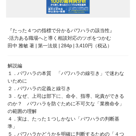
『たった４つの指標で分かるパワハラの該当性』
-活力ある職場へと導く相談対応のツボをつかむ
田中 雅敏 著 | 第一法規 | 284p | 3,410円（税込）
解説編
１．パワハラの本質 「パワハラの線引き」で迷わな
いために
２．パワハラの定義と線引き
３．なぜ、上司は部下に、命令、指導、叱責ができる
のか？ パワハラを防ぐために不可欠な「業務命令」
の範囲の理解
４．実は、たった１つしかない「パワハラの判断基
準」
５．パワハラかどうかを明確に判断するための「４つ