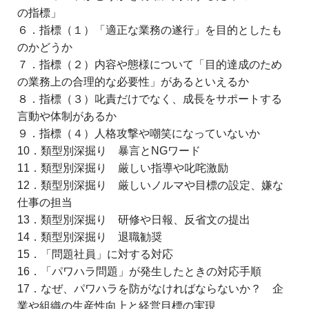
の指標」
６．指標（１）「適正な業務の遂行」を目的としたも
のかどうか
７．指標（２）内容や態様について「目的達成のため
の業務上の合理的な必要性」があるといえるか
８．指標（３）叱責だけでなく、成長をサポートする
言動や体制があるか
９．指標（４）人格攻撃や嘲笑になっていないか
10．類型別深掘り 暴言とNGワード
11．類型別深掘り 厳しい指導や叱咤激励
12．類型別深掘り 厳しいノルマや目標の設定、嫌な
仕事の担当
13．類型別深掘り 研修や日報、反省文の提出
14．類型別深掘り 退職勧奨
15．「問題社員」に対する対応
16．「パワハラ問題」が発生したときの対応手順
17．なぜ、パワハラを防がなければならないか？ 企
業や組織の生産性向上と経営目標の実現