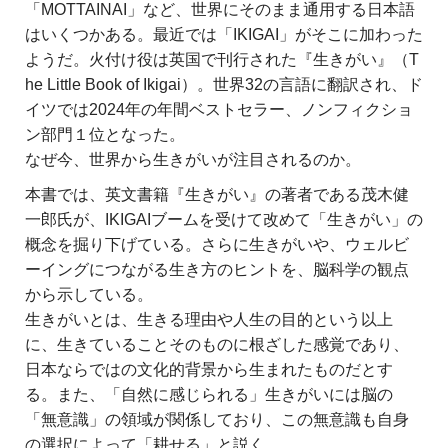
「MOTTAINAI」など、世界にそのまま通用する日本語
はいくつかある。最近では「IKIGAI」がそこに加わった
ようだ。火付け役は英国で刊行された『生きがい』（T
he Little Book of Ikigai）。世界32の言語に翻訳され、ド
イツでは2024年の年間ベストセラー、ノンフィクショ
ン部門１位となった。
なぜ今、世界から生きがいが注目されるのか。
本書では、英文書籍『生きがい』の著者である茂木健
一郎氏が、IKIGAIブームを受けて改めて「生きがい」の
概念を掘り下げている。さらに生きがいや、ウェルビ
ーイングにつながる生き方のヒントを、脳科学の観点
から示している。
生きがいとは、生きる理由や人生の目的という以上
に、生きていることそのものに根ざした感覚であり、
日本ならではの文化的背景から生まれたものだとす
る。また、「自然に感じられる」生きがいには脳の
「無意識」の領域が関係しており、この無意識も自身
の選択によって「耕せる」と説く。