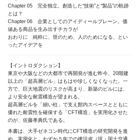
Chapter 05 完全独立。創造した“技術”と“製品”の軌跡
とは？
Chapter 06 企業としてのアイディールブレーン。価
値ある商品を生み出すチカラが
おわりに 純粋に、世のため、人のためになる、とい
ったアイデアを
【イントロダクション】
東京や大阪などの大都市で再開発が進む昨今、20階建
以上の「超高層ビル」はもはや珍しくなくなった。一
方で、巨大地震のリスクが高まり、新築のビルには、
より安全な耐震構造が望まれる。
超高層ビルを「細い柱」で支え館内スペースとともに
優れた耐震性を確保する「CFT構造」を実用化させた
のが、佐藤孝典氏である。
本書は、大手ゼネコン時代にCFT構造の研究開発を進
め、実用化と、わずか５年での建設省（現・国土交通